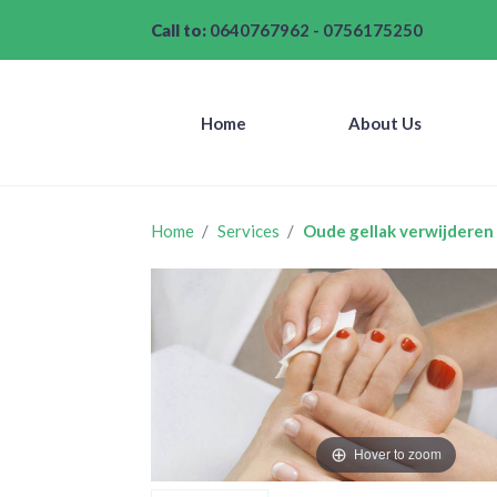
Call to:
0640767962
-
0756175250
Home
About Us
Home
Services
Oude gellak verwijderen
Hover to zoom