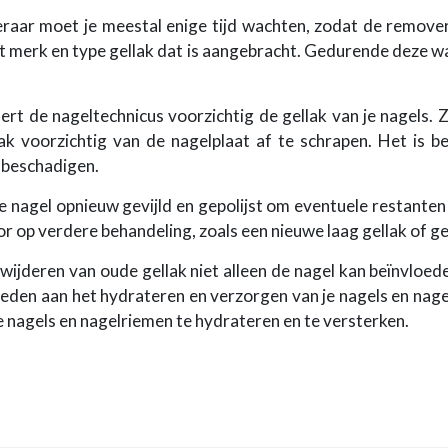
raar moet je meestal enige tijd wachten, zodat de remover 
et merk en type gellak dat is aangebracht. Gedurende deze w
dert de nageltechnicus voorzichtig de gellak van je nagels.
k voorzichtig van de nagelplaat af te schrapen. Het is be
e beschadigen.
 nagel opnieuw gevijld en gepolijst om eventuele restanten
or op verdere behandeling, zoals een nieuwe laag gellak of g
erwijderen van oude gellak niet alleen de nagel kan beïnvlo
teden aan het hydrateren en verzorgen van je nagels en nag
nagels en nagelriemen te hydrateren en te versterken.