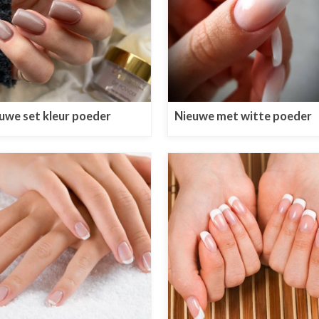
uwe set kleur poeder
Nieuwe met witte poeder